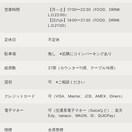
営業時間
【月～土】17:00〜22:30（FOOD、DRINK
L.O.22:00）
【日のみ】14:00〜21:30（FOOD、DRINK
L.O.21:00）
定休日
不定休
駐車場
無し ※近隣にコインパーキングあり
総席数
27席（カウンター11席、テーブル16席）
貸切
可 ※ご相談ください
クレジットカード
可（VISA、Master、JCB、AMEX、Diners）
電子マネー
可（交通系電子マネー（Suicaなど）、楽天
Edy、nanaco、WAON、iD、QUICPay）
喫煙
全席禁煙