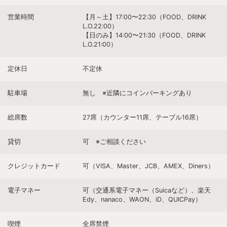
営業時間
【月～土】17:00〜22:30（FOOD、DRINK
L.O.22:00）
【日のみ】14:00〜21:30（FOOD、DRINK
L.O.21:00）
定休日
不定休
駐車場
無し ※近隣にコインパーキングあり
総席数
27席（カウンター11席、テーブル16席）
貸切
可 ※ご相談ください
クレジットカード
可（VISA、Master、JCB、AMEX、Diners）
電子マネー
可（交通系電子マネー（Suicaなど）、楽天
Edy、nanaco、WAON、iD、QUICPay）
喫煙
全席禁煙