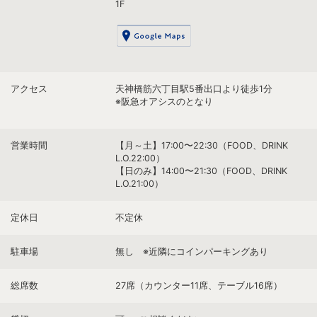
1F
アクセス
天神橋筋六丁目駅5番出口より徒歩1分
※阪急オアシスのとなり
営業時間
【月～土】17:00〜22:30（FOOD、DRINK
L.O.22:00）
【日のみ】14:00〜21:30（FOOD、DRINK
L.O.21:00）
定休日
不定休
駐車場
無し ※近隣にコインパーキングあり
総席数
27席（カウンター11席、テーブル16席）