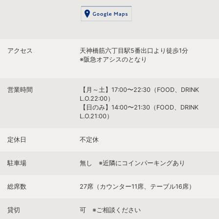
アクセス
天神橋筋六丁目駅5番出口より徒歩1分
※阪急オアシスのとなり
営業時間
【月～土】17:00〜22:30（FOOD、DRINK
L.O.22:00）
【日のみ】14:00〜21:30（FOOD、DRINK
L.O.21:00）
定休日
不定休
駐車場
無し ※近隣にコインパーキングあり
総席数
27席（カウンター11席、テーブル16席）
貸切
可 ※ご相談ください