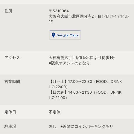
住所
〒5310064
大阪府大阪市北区国分寺2丁目1-17ガイアビル
1F
アクセス
天神橋筋六丁目駅5番出口より徒歩1分
※阪急オアシスのとなり
営業時間
【月～土】17:00〜22:30（FOOD、DRINK
L.O.22:00）
【日のみ】14:00〜21:30（FOOD、DRINK
L.O.21:00）
定休日
不定休
駐車場
無し ※近隣にコインパーキングあり